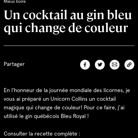
Mieux boire
Limoncello
Rhum
Un cocktail au gin bleu
Toutes les recettes
qui change de couleur
Cocktail Festif à la
Léopard En Ski Tonic
Lait de Poule Québécois
Pu
Grenade
(Boire le Québec)
Al
Voir plus
Partager
En l’honneur de la journée mondiale des licornes, je
vous ai préparé un Unicorn Collins un cocktail
magique qui change de couleur! Pour ce faire, j’ai
utilisé le gin québécois Bleu Royal !
Consulter la recette complète :