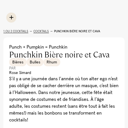
Limoncello
Rhum
Toutes les recettes
Cocktail Festif à la
Léopard En Ski Tonic
Lait de Poule Québécois
Pu
Grenade
(Boire le Québec)
Al
1 OU 2 COCKTAILS
—
COCKTAILS
—
PUNCHKIN BIÈRE NOIRE ET CAVA
Voir plus
Punch + Pumpkin = Punchkin
Punchkin Bière noire et Cava
Bières
Bulles
Rhum
PAR
Rose Simard
S’il y a une journée dans l’année où ton alter ego n’est
pas obligé de se cacher derrière un masque, c’est bien
à l’Halloween. Dans notre jeunesse, cette fête était
synonyme de costumes et de friandises. À l’âge
adulte, les costumes restent (sans être tout à fait les
mêmes!) mais les bonbons se transforment en
cocktails!