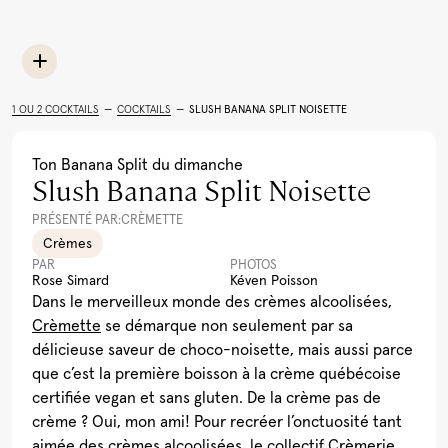
Limoncello
Rhum
Toutes les recettes
Cocktail Festif à la
Léopard En Ski Tonic
Lait de Poule Québécois
Pu
Grenade
(Boire le Québec)
Al
1 OU 2 COCKTAILS
—
COCKTAILS
—
SLUSH BANANA SPLIT NOISETTE
Voir plus
Ton Banana Split du dimanche
Slush Banana Split Noisette
CRÈMETTE
PRÉSENTÉ PAR:
Crèmes
PAR
PHOTOS
Rose Simard
Kéven Poisson
Dans le merveilleux monde des crèmes alcoolisées,
Crèmette
se démarque non seulement par sa
délicieuse saveur de choco-noisette, mais aussi parce
que c’est la première boisson à la crème québécoise
certifiée vegan et sans gluten. De la crème pas de
crème ? Oui, mon ami! Pour recréer l’onctuosité tant
aimée des crèmes alcoolisées, le collectif Crèmerie