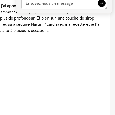
j’ai apporté quelques modifications à la recette
otamment en remplaçant le Cointreau par de l’amaro
plus de profondeur. Et bien sûr, une touche de sirop
Cocktail Festif à la
Léopard En Ski
Lait de Poule
Punc
Grenade
Tonic (Boire le
Québécois
Sans
ai réussi à séduire Martin Picard avec ma recette et je l’ai
Québec)
aite à plusieurs occasions.
Voir plus