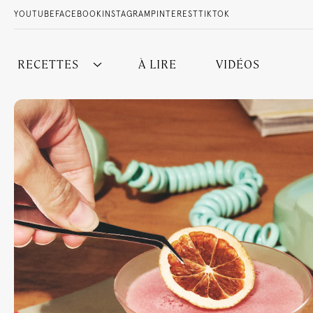
YOUTUBE
FACEBOOK
INSTAGRAM
PINTEREST
TIKTOK
RECETTES
À LIRE
VIDÉOS
Tous nos cocktails
Sans Alcool