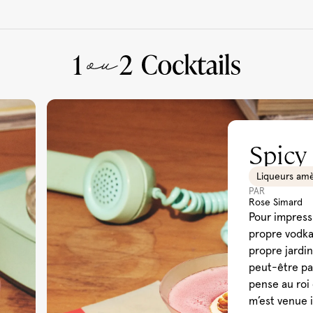
Spicy
À manger
Liqueurs am
PAR
Rose Simard
Pour impress
propre vodk
propre jardin
peut-être pas
pense au roi 
m’est venue 