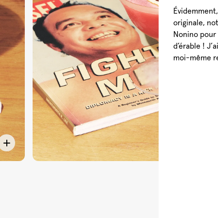
Évidemment, 
originale, n
Nonino pour 
d’érable ! J’
moi-même ref