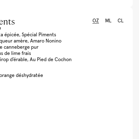
ents
OZ
ML
CL
e
ka épicée, Spécial Piments
liqueur amère, Amaro Nonino
 de canneberge pur
us de lime frais
sirop d’érable, Au Pied de Cochon
d’orange déshydratée