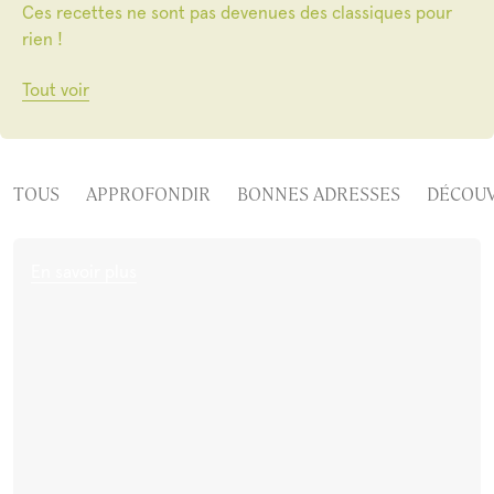
Ces recettes ne sont pas devenues des classiques pour
Limoncello
Rhum
rien !
Toutes les recettes
Tout voir
Cocktail Festif à la
Léopard En Ski Tonic
Lait de Poule Québécois
Pu
Grenade
(Boire le Québec)
Al
Voir plus
TOUS
APPROFONDIR
BONNES ADRESSES
DÉCOUV
En savoir plus