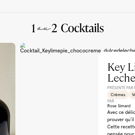
Key L
À manger
Lech
PRÉSENTÉ PAR:
Crèmes
V
PAR
Rose Simard
Avec ce délici
prouver qu’il
Cette recett
pensée pour 