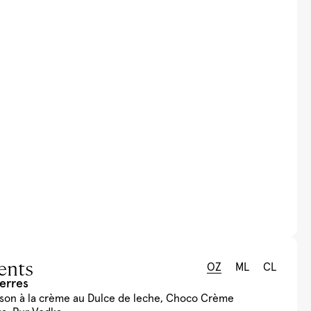
ents
OZ
ML
CL
verres
sson à la crème au Dulce de leche, Choco Crème