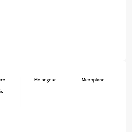
ère
Mélangeur
Microplane
is