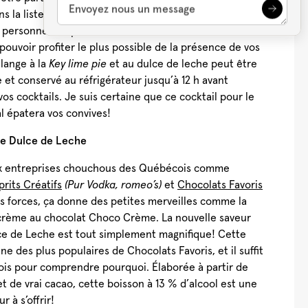
s la liste des ingrédients vous permettront de servir
6 personnes, dépendamment de la taille de vos verres.
ouvoir profiter le plus possible de la présence de vos
Cocktail Festif à la
Léopard En Ski
Lait de Poule
Punc
Grenade
Tonic (Boire le
Québécois
Sans
élange à la
Key lime pie
et au dulce de leche peut être
Québec)
ce et conservé au réfrigérateur jusqu’à 12 h avant
Voir plus
os cocktails. Je suis certaine que ce cocktail pour le
l épatera vos convives!
e Dulce de Leche
x entreprises chouchous des Québécois comme
rits Créatifs
(Pur Vodka, romeo’s)
et
Chocolats Favoris
rs forces, ça donne des petites merveilles comme la
 crème au chocolat Choco Crème. La nouvelle saveur
e de Leche est tout simplement magnifique! Cette
une des plus populaires de Chocolats Favoris, et il suffit
 fois pour comprendre pourquoi. Élaborée à partir de
t de vrai cacao, cette boisson à 13 % d’alcool est une
r à s’offrir!