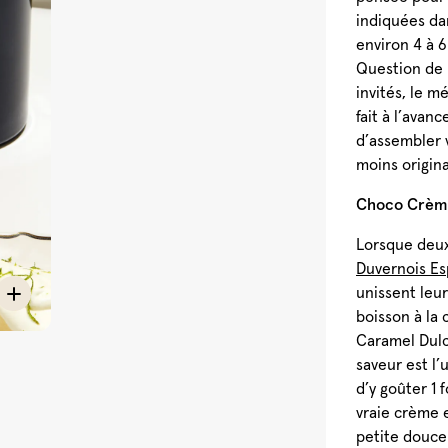
indiquées dan
environ 4 à 
Question de p
invités, le m
fait à l’avan
d’assembler v
moins origina
Choco Crèm
Lorsque deu
Duvernois Esp
unissent leu
boisson à la
Caramel Dulc
saveur est l’
d’y goûter 1
vraie crème e
petite douceu