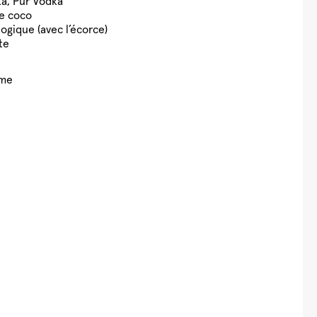
ka, Pur Vodka
de coco
logique (avec l’écorce)
te
ime