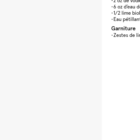
2 oz de vod
6 oz d’eau 
1/2 lime bio
Eau pétillan
Garniture
Zestes de l