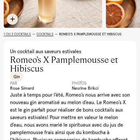
Limoncello
Rhum
Toutes les recettes
Cocktail Festif à la
Léopard En Ski Tonic
Lait de Poule Québécois
Pu
Grenade
(Boire le Québec)
Al
1 OU 2 COCKTAILS
—
COCKTAILS
—
ROMEO’S X PAMPLEMOUSSE ET HIBISCUS
Voir plus
Un cocktail aux saveurs estivales
Romeo’s X Pamplemousse et
Hibiscus
Gin
PAR
PHOTOS
Rose Simard
Nesrine Brikci
Juste à temps pour l’été, Romeo’s nous arrive avec son
nouveau gin aromatisé au melon d’eau. Le Romeo’s X
est le gin parfait pour réaliser de bons cocktails aux
saveurs estivales! Pour mettre en valeur le melon
d’eau, nous avons marié le spiritueux avec du jus de
pamplemousse frais ainsi que du kombucha à
l’hibiscus. Plusieurs compagnies de kombucha offrent