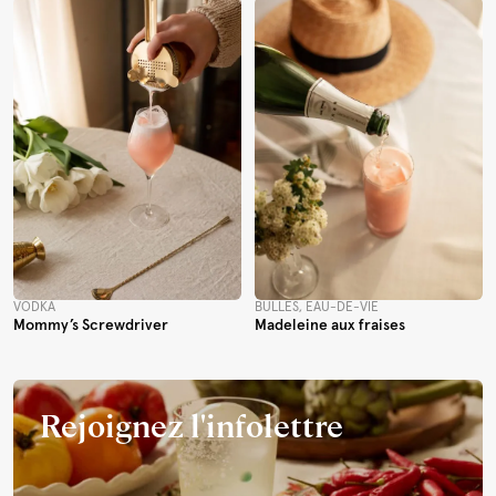
VODKA
BULLES, EAU-DE-VIE
Mommy’s Screwdriver
Madeleine aux fraises
Rejoignez l'infolettre