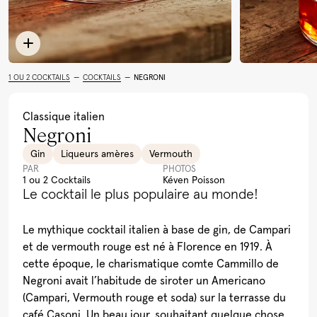
Limoncello
Rhum
Toutes les recettes
Cocktail Festif à la
Léopard En Ski Tonic
Lait de Poule Québécois
Pu
Grenade
(Boire le Québec)
Al
1 OU 2 COCKTAILS
—
COCKTAILS
—
NEGRONI
Voir plus
Classique italien
Negroni
Gin
Liqueurs amères
Vermouth
PAR
PHOTOS
1 ou 2 Cocktails
Kéven Poisson
Le cocktail le plus populaire au monde!
Le mythique cocktail italien à base de gin, de Campari
et de vermouth rouge est né à Florence en 1919. À
cette époque, le charismatique comte Cammillo de
Negroni avait l’habitude de siroter un Americano
(Campari, Vermouth rouge et soda) sur la terrasse du
café Casoni. Un beau jour, souhaitant quelque chose