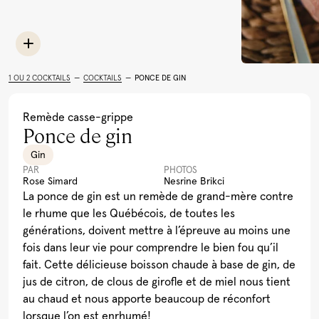
Limoncello
Rhum
Toutes les recettes
Cocktail Festif à la
Léopard En Ski Tonic
Lait de Poule Québécois
Pu
Grenade
(Boire le Québec)
Al
1 OU 2 COCKTAILS
—
COCKTAILS
—
PONCE DE GIN
Voir plus
Remède casse-grippe
Ponce de gin
Gin
PAR
PHOTOS
Rose Simard
Nesrine Brikci
La ponce de gin est un remède de grand-mère contre
le rhume que les Québécois, de toutes les
générations, doivent mettre à l’épreuve au moins une
fois dans leur vie pour comprendre le bien fou qu’il
fait. Cette délicieuse boisson chaude à base de gin, de
jus de citron, de clous de girofle et de miel nous tient
au chaud et nous apporte beaucoup de réconfort
lorsque l’on est enrhumé!