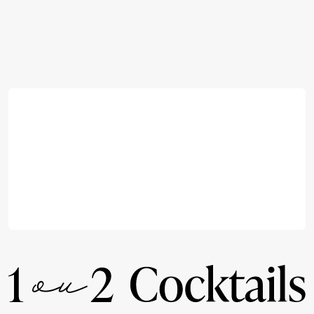
Rejoignez l'infolettre
Pourquoi? Pour préparer tes apéros du weekend et
avoir accès à du contenu exclusif!
S'abonner