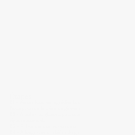
Étapes
Verser tous les ingrédients dans un shaker à
l'exception de la bière de gingembre.
Ajouter les glaçons puis secouer
vigoureusement.
Filtrer dans un verre rempli de glaçons.
Allonger avec la bière de gingembre puis