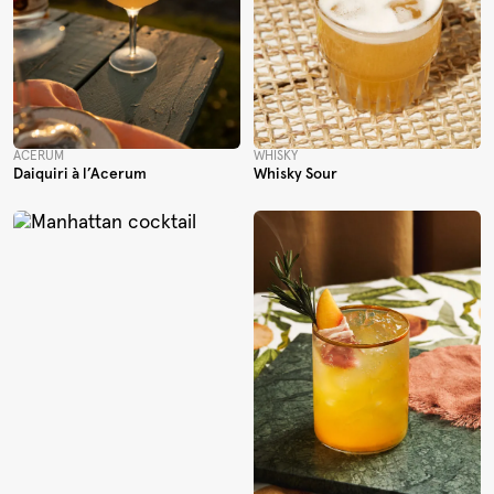
ACERUM
WHISKY
Daiquiri à l’Acerum
Whisky Sour