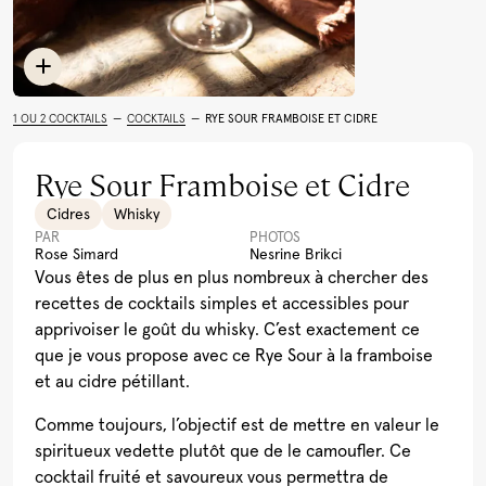
Limoncello
Rhum
Toutes les recettes
Cocktail Festif à la
Léopard En Ski Tonic
Lait de Poule Québécois
Pu
Grenade
(Boire le Québec)
Al
1 OU 2 COCKTAILS
—
COCKTAILS
—
RYE SOUR FRAMBOISE ET CIDRE
Voir plus
Rye Sour Framboise et Cidre
Cidres
Whisky
PAR
PHOTOS
Rose Simard
Nesrine Brikci
Vous êtes de plus en plus nombreux à chercher des
recettes de cocktails simples et accessibles pour
apprivoiser le goût du whisky. C’est exactement ce
que je vous propose avec ce Rye Sour à la framboise
et au cidre pétillant.
Comme toujours, l’objectif est de mettre en valeur le
spiritueux vedette plutôt que de le camoufler. Ce
cocktail fruité et savoureux vous permettra de