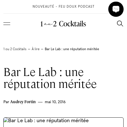
NOUVEAUTÉ - FEU DOUX PODCAST
Thématiques
Recettes
Découvrez nos recettes par thèmes
1 ou 2 Cocktails
—
À lire
—
Bar Le Lab : une réputation méritée
RECETTES
Temps des fêtes
Gin
Classique
Bar Le Lab : une
Tous nos cocktails
À LIRE
Sans Alcool
réputation méritée
À manger
VIDÉOS
Découvrez nos recettes préférées
Audrey Fortin
Par
mai 10, 2016
À boire
1 ou 2 cocktails est en train d’écrire...
Gin québécois
Punch & Sangria
LIVRE APÉRO
Sans alcool
Amaretto