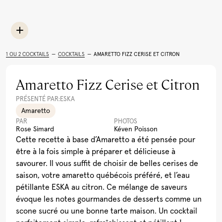
Limoncello
Rhum
Toutes les recettes
Cocktail Festif à la
Léopard En Ski Tonic
Lait de Poule Québécois
Pu
Grenade
(Boire le Québec)
Al
1 OU 2 COCKTAILS
—
COCKTAILS
—
AMARETTO FIZZ CERISE ET CITRON
Voir plus
Amaretto Fizz Cerise et Citron
ESKA
PRÉSENTÉ PAR:
Amaretto
PAR
PHOTOS
Rose Simard
Kéven Poisson
Cette recette à base d’Amaretto a été pensée pour
être à la fois simple à préparer et délicieuse à
savourer. Il vous suffit de choisir de belles cerises de
saison, votre amaretto québécois préféré, et l’eau
pétillante ESKA au citron. Ce mélange de saveurs
évoque les notes gourmandes de desserts comme un
scone sucré ou une bonne tarte maison. Un cocktail