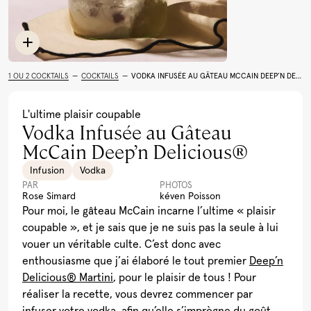
Limoncello
Rhum
Toutes les recettes
Cocktail Festif à la
Léopard En Ski Tonic
Lait de Poule Québécois
Pu
Grenade
(Boire le Québec)
Al
1 OU 2 COCKTAILS
—
COCKTAILS
—
VODKA INFUSÉE AU GÂTEAU MCCAIN DEEP’N DELICIOUS®
Voir plus
L'ultime plaisir coupable
Vodka Infusée au Gâteau
McCain Deep’n Delicious®
Infusion
Vodka
PAR
PHOTOS
Rose Simard
kéven Poisson
Pour moi, le gâteau McCain incarne l’ultime « plaisir
coupable », et je sais que je ne suis pas la seule à lui
vouer un véritable culte. C’est donc avec
enthousiasme que j’ai élaboré le tout premier
Deep’n
Delicious
®
Martini
, pour le plaisir de tous ! Pour
réaliser la recette, vous devrez commencer par
infuser votre vodka, afin qu’elle s’imprègne du goût