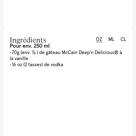
Ingrédients
OZ
ML
CL
Pour env. 250 ml
70g (env. ⅙ ) de gâteau McCain Deep’n Delicious® à
la vanille
16 oz (2 tasses) de vodka