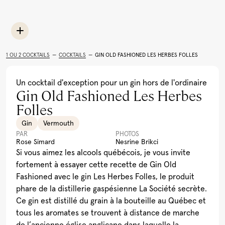
Limoncello
Rhum
Toutes les recettes
Cocktail Festif à la
Léopard En Ski Tonic
Lait de Poule Québécois
Pu
Grenade
(Boire le Québec)
Al
1 OU 2 COCKTAILS
—
COCKTAILS
—
GIN OLD FASHIONED LES HERBES FOLLES
Voir plus
Un cocktail d'exception pour un gin hors de l'ordinaire
Gin Old Fashioned Les Herbes
Folles
Gin
Vermouth
PAR
PHOTOS
Rose Simard
Nesrine Brikci
Si vous aimez les alcools québécois, je vous invite
fortement à essayer cette recette de Gin Old
Fashioned avec le gin Les Herbes Folles, le produit
phare de la distillerie gaspésienne La Société secrète.
Ce gin est distillé du grain à la bouteille au Québec et
tous les aromates se trouvent à distance de marche
de l’ancienne église anglicane dans laquelle la