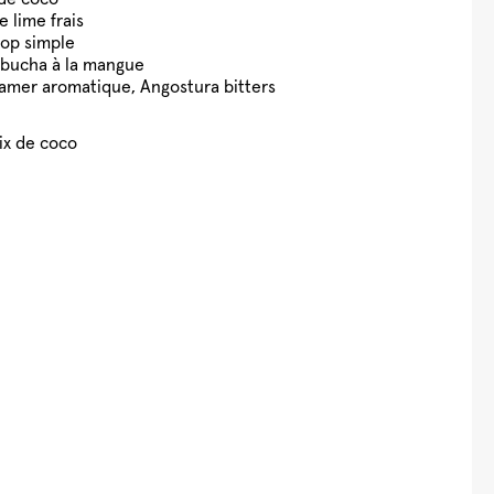
e lime frais
rop simple
bucha à la mangue
d’amer aromatique, Angostura bitters
ix de coco