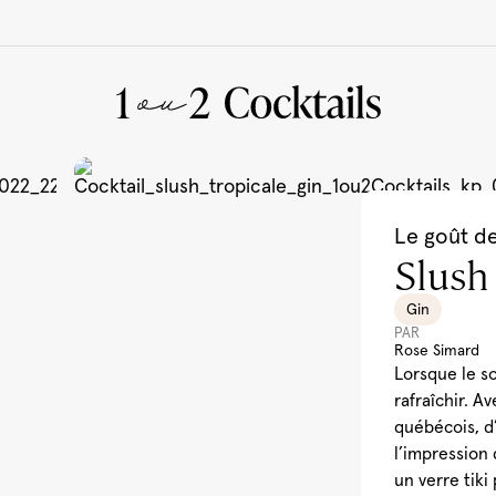
Le goût d
À manger
Slush
Gin
PAR
Rose Simard
Lorsque le so
rafraîchir. A
québécois, d
l’impression 
un verre tik