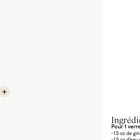
Ingrédi
Pour 1 verr
1.5 oz de gi
1.5 oz d’eau